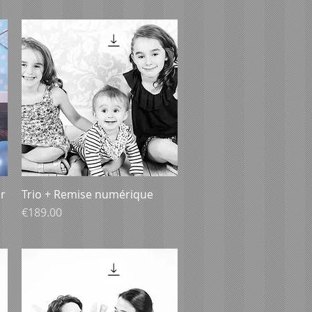
r
Trio + Remise numérique
Aperçu rapide
Prix
€189.00