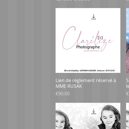
Lien de règlement réservé à
Aperçu rapide
S
MME RUSAK
l
Prix
P
€90.00
€