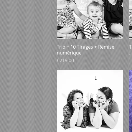
Trio + 10 Tirages + Remise
Aperçu rapide
T
numérique
P
€
Prix
€219.00