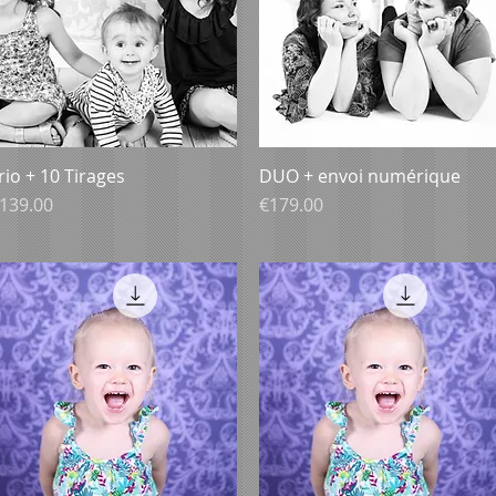
rio + 10 Tirages
Aperçu rapide
DUO + envoi numérique
Aperçu rapide
rix
Prix
139.00
€179.00