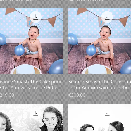
éance Smash The Cake pour
Aperçu rapide
Séance Smash The Cake pou
Aperçu rapide
e 1er Anniversaire de Bébé
le 1er Anniversaire de Bébé
rix
Prix
219.00
€309.00