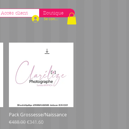
Accès client
Boutique
Se connecter
Pack Grossesse/Naissance
Aperçu rapide
Prix original
Prix promotionnel
€488.00
€341.60