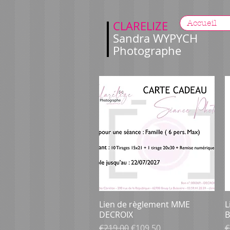
Accueil
CLARELIZE
Sandra WYPYCH
Photographe
Lien de règlement MME
Aperçu rapide
L
DECROIX
B
Prix original
Prix promotionnel
P
€219.00
€109.50
€