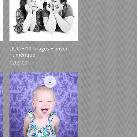
DUO + 10 Tirages + envoi
Aperçu rapide
numérique
Prix
€209.00