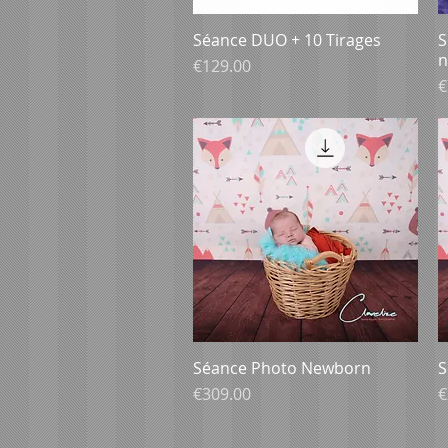
Séance DUO + 10 Tirages
Aperçu rapide
S
n
Prix
€129.00
P
€
Séance Photo Newborn
Aperçu rapide
S
Prix
P
€309.00
€