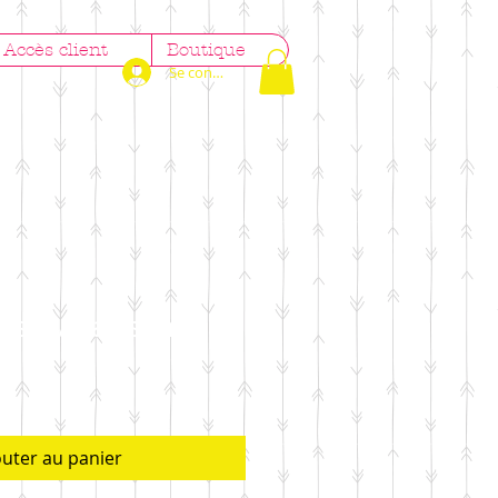
Accès client
Boutique
Se connecter
esse/Naissance
Prix
promotionnel
outer au panier